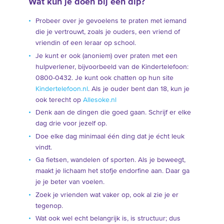
Wat kun je doen bij een dip?
Probeer over je gevoelens te praten met iemand
die je vertrouwt, zoals je ouders, een vriend of
vriendin of een leraar op school.
Je kunt er ook (anoniem) over praten met een
hulpverlener, bijvoorbeeld van de Kindertelefoon:
0800-0432. Je kunt ook chatten op hun site
Kindertelefoon.nl
. Als je ouder bent dan 18, kun je
ook terecht op
Allesoke.nl
Denk aan de dingen die goed gaan. Schrijf er elke
dag drie voor jezelf op.
Doe elke dag minimaal één ding dat je écht leuk
vindt.
Ga fietsen, wandelen of sporten. Als je beweegt,
maakt je lichaam het stofje endorfine aan. Daar ga
je je beter van voelen.
Zoek je vrienden wat vaker op, ook al zie je er
tegenop.
Wat ook wel echt belangrijk is, is structuur; dus