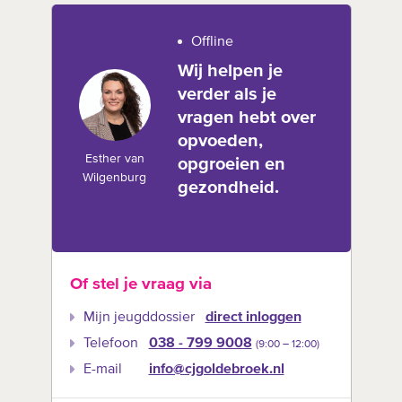
Offline
Wij helpen je
verder als je
vragen hebt over
opvoeden,
Esther van
opgroeien en
Wilgenburg
gezondheid.
Of stel je vraag via
Mijn jeugddossier
direct inloggen
Telefoon
038 - 799 9008
(9:00 –‍ 12:00)
E-mail
info@cjgoldebroek.nl