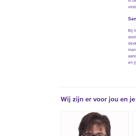
in d
vind
Sam
Bij 
assi
desk
mani
aand
en j
Wij zijn er voor jou en je