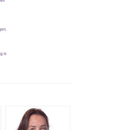
men
gen,
g is