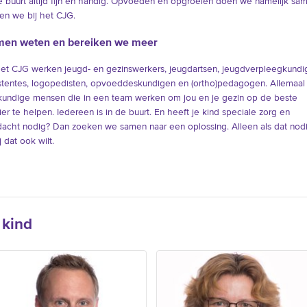
e buurt altijd fijn en handig. Opvoeden en opgroeien doen we namelijk sa
en we bij het CJG.
en weten en bereiken we meer
het CJG werken jeugd- en gezinswerkers, jeugdartsen, jeugdverpleegkundi
stentes, logopedisten, opvoeddeskundigen en (ortho)pedagogen. Allemaal
undige mensen die in een team werken om jou en je gezin op de beste
er te helpen. Iedereen is in de buurt. En heeft je kind speciale zorg en
acht nodig? Dan zoeken we samen naar een oplossing. Alleen als dat nodi
ij dat ook wilt.
 kind