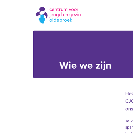
Wie we zijn
Heb
CJG
ons
Je k
span