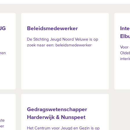
JG
Beleidsmedewerker
Int
Elb
De Stichting Jeugd Noord Veluwe is op
zoek naar een: beleidsmedewerker
Voor 
ren
Oldeb
inter
Gedragswetenschapper
Harderwijk & Nunspeet
ste
per
Het Centrum voor Jeugd en Gezin is op