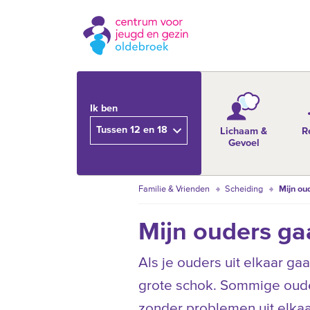
Ik ben
Tussen 12 en 18
Lichaam &
R
Gevoel
Familie & Vrienden
Scheiding
Mijn ou
Mijn ouders ga
Als je ouders uit elkaar ga
grote schok. Sommige ouder
zonder problemen uit elkaar