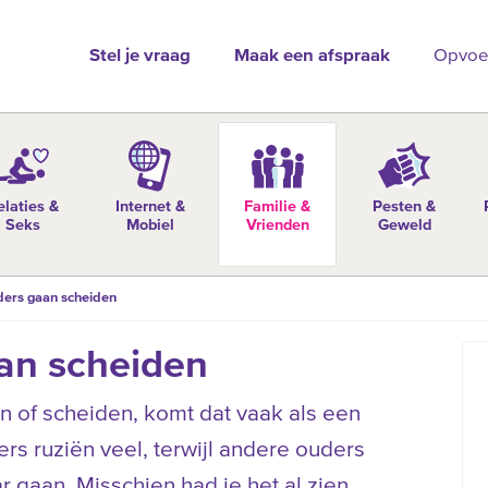
Stel je vraag
Maak een afspraak
Opvoe
elaties &
Internet &
Familie &
Pesten &
Seks
Mobiel
Vrienden
Geweld
ders gaan scheiden
an scheiden
an of scheiden, komt dat vaak als een
s ruziën veel, terwijl andere ouders
 gaan. Misschien had je het al zien