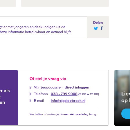
Delen
t er met jongeren en deskundigen uit de
eze informatie betrouwbaar en actueel blijft.
Of stel je vraag via
Mijn jeugddossier
direct inloggen
r als
Lie
Telefoon
038 - 799 9008
(9:00 –‍ 12:00)
r
op 
E-mail
info@cjgoldebroek.nl
ien
We bellen of mailen je
binnen één werkdag
terug