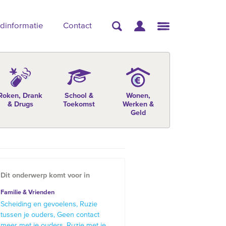
dinformatie
Contact
Roken, Drank
School &
Wonen,
& Drugs
Toekomst
Werken &
Geld
Dit onderwerp komt voor in
Familie & Vrienden
Scheiding en gevoelens
Ruzie
tussen je ouders
Geen contact
meer met je ouders
Ruzie met je