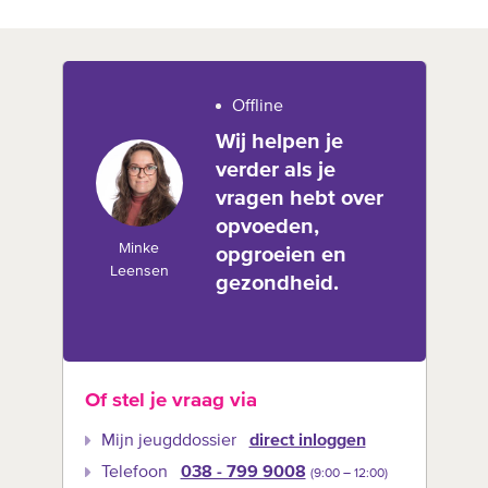
Offline
Wij helpen je
verder als je
vragen hebt over
opvoeden,
Minke
opgroeien en
Leensen
gezondheid.
Of stel je vraag via
Mijn jeugddossier
direct inloggen
Telefoon
038 - 799 9008
(9:00 –‍ 12:00)