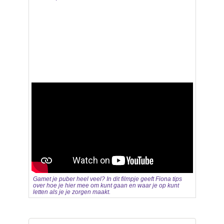
Gamet je puber heel veel? In dit filmpje geeft Fiona tips
over hoe je hier mee om kunt gaan en waar je op kunt
letten als je je zorgen maakt.