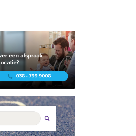
ver een afspraak
locatie?
038 - 799 9008