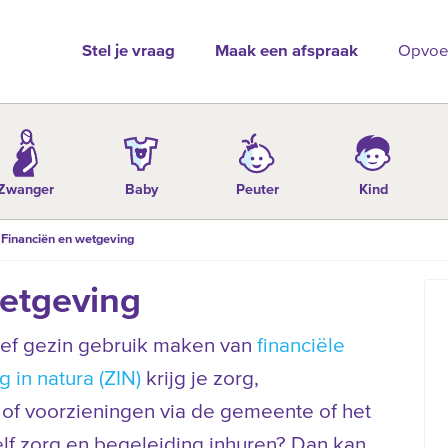
Stel je vraag
Maak een afspraak
Opvoe
Zwanger
Baby
Peuter
Kind
Financiën en wetgeving
etgeving
ief gezin gebruik maken van
financiële
g in natura (ZIN)
krijg je zorg,
of voorzieningen via de gemeente of het
zelf zorg en begeleiding inhuren? Dan kan