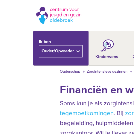
Ik ben
Ouder/Opvoeder
Kinderwens
Ouderschap
Zorgintensieve gezinnen
Financiën en w
Soms kun je als zorgintens
tegemoetkomingen
. Bij
zor
begeleiding, hulpmiddelen 
zorgkantoor. Wil je liever 