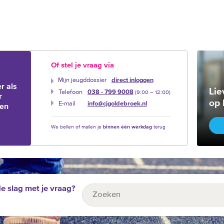
Of stel je vraag via
Mijn jeugddossier
direct inloggen
r als
Lie
Telefoon
038 - 799 9008
(9:00 –‍ 12:00)
r
op 
E-mail
info@cjgoldebroek.nl
ien
We bellen of mailen je
binnen één werkdag
terug
de slag met je vraag?