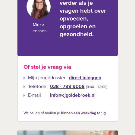
verder als je
vragen hebt over
opvoeden,
Minke
opgroeien en
Leensen
gezondheid.
Of stel je vraag via
Mijn jeugddossier
direct inloggen
Telefoon
038 - 799 9008
(9:00 –‍ 12:00)
E-mail
info@cjgoldebroek.nl
We bellen of mailen je
binnen één werkdag
terug