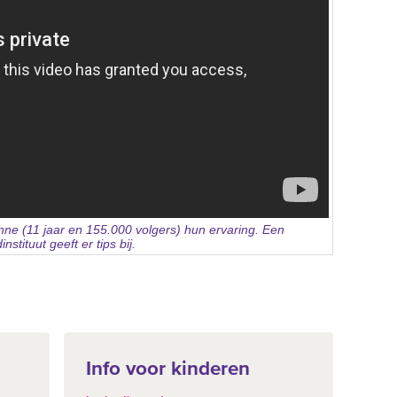
nne (11 jaar en 155.000 volgers) hun ervaring. Een
tituut geeft er tips bij.
Info voor kinderen