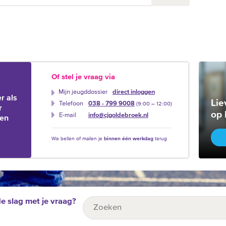
Of stel je vraag via
Mijn jeugddossier
direct inloggen
r als
Lie
Telefoon
038 - 799 9008
(9:00 –‍ 12:00)
r
op 
E-mail
info@cjgoldebroek.nl
ien
We bellen of mailen je
binnen één werkdag
terug
de slag met je vraag?