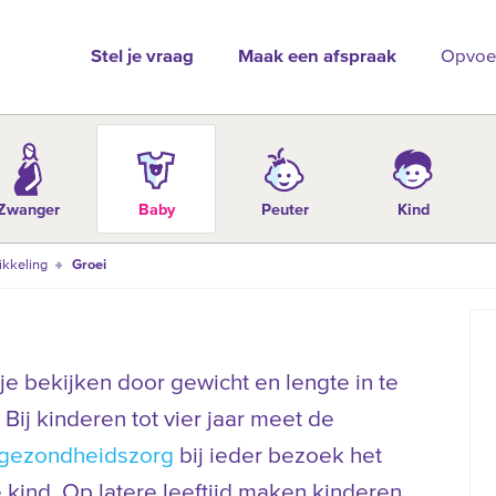
Stel je vraag
Maak een afspraak
Opvoe
Zwanger
Baby
Peuter
Kind
ikkeling
Groei
 je bekijken door gewicht en lengte in te
 Bij kinderen tot vier jaar meet de
gezondheidszorg
bij ieder bezoek het
 kind. Op latere leeftijd maken kinderen