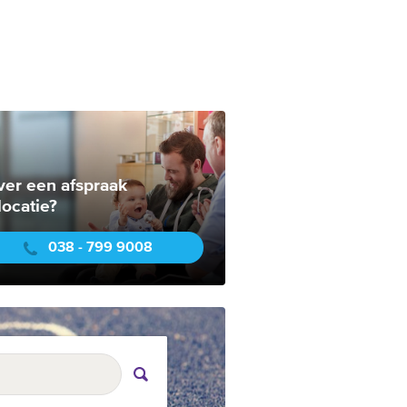
ver een afspraak
locatie?
038 - 799 9008