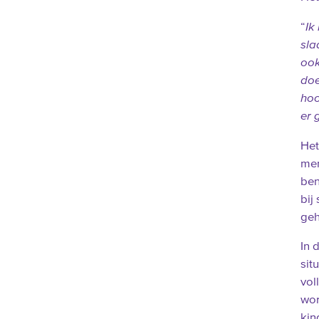
“
Ik
sla
ook
doe
hoo
er 
Het
men
ben
bij
geh
In 
sit
vol
wor
kin