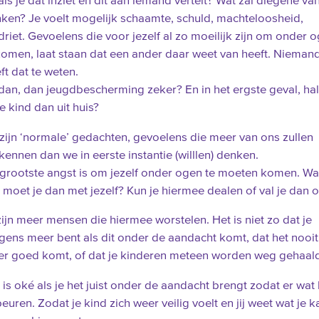
als je dat inziet en dit aan iemand vertelt? Wat zal diegene van
ken? Je voelt mogelijk schaamte, schuld, machteloosheid,
driet. Gevoelens die voor jezelf al zo moeilijk zijn om onder 
komen, laat staan dat een ander daar weet van heeft. Nieman
ft dat te weten.
dan, dan jeugdbescherming zeker? En in het ergste geval, ha
je kind dan uit huis?
 zijn ‘normale’ gedachten, gevoelens die meer van ons zullen
kennen dan we in eerste instantie (willlen) denken.
grootste angst is om jezelf onder ogen te moeten komen. Wa
 moet je dan met jezelf? Kun je hiermee dealen of val je dan 
zijn meer mensen die hiermee worstelen. Het is niet zo dat je
gens meer bent als dit onder de aandacht komt, dat het nooit
r goed komt, of dat je kinderen meteen worden weg gehaal
 is oké als je het juist onder de aandacht brengt zodat er wat
euren. Zodat je kind zich weer veilig voelt en jij weet wat je k