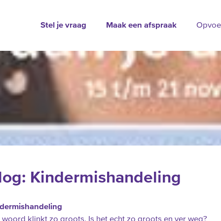
Stel je vraag
Maak een afspraak
Opvoe
log: Kindermishandeling
dermishandeling
 woord klinkt zo groots. Is het echt zo groots en ver weg?