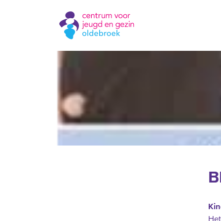
B
Kin
Het