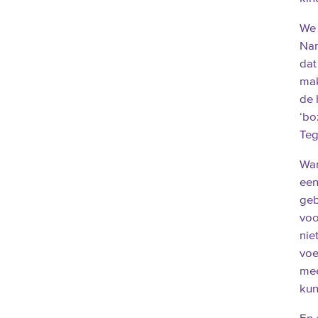
We 
Nam
dat
mak
de 
‘bo
Teg
Wan
een
geb
voo
nie
voe
mee
kun