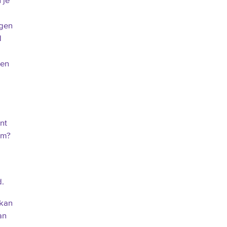
 je
ogen
d
len
nt
om?
d.
 kan
an