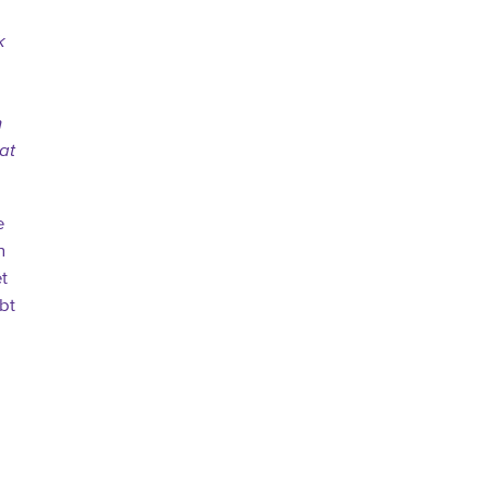
k
n
at
e
n
t
bt