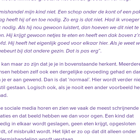
 mishandel mijn kind niet. Een schop onder de kont of een pa
ag heeft hij af en toe nodig. Zo erg is dat niet. Had ik vroeger
 nodig. Als hij nou gewoon luistert, dan hoeven we dit niet te
n. Hij krijgt gewoon netjes te eten en heeft een dak boven z’
fd. Hij heeft het eigenlijk goed voor elkaar hier. Als je weet w
gebeurt bij dat andere gezin. Dat is pas erg
”.
 kan maar zo zijn dat je je in bovenstaande herkent. Meerder
sen hebben zelf ook een dergelijke opvoeding gehad en da
 je er aan gewend. Dan is dat ‘normaal’. Hier wordt verder nie
 stil gestaan. Logisch ook, als je nooit een ander voorbeeld he
ad.
de sociale media horen en zien we vaak de meest schrijnende
uaties en dat beeld hebben we dan voor ogen. Een kind dat
ledig in elkaar wordt geslagen, geen eten krijgt, opgesloten
dt, of misbruikt wordt. Het lijkt er zo op dat dit alleen onder
dermishandeling wordt verstaan.