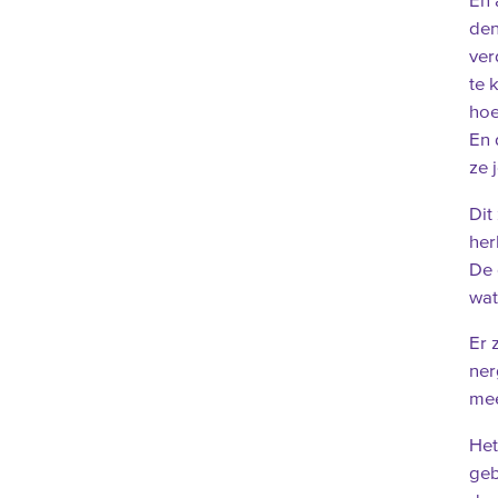
En 
den
ver
te 
hoe
En 
ze 
Dit
her
De 
wat
Er 
ner
mee
Het
geb